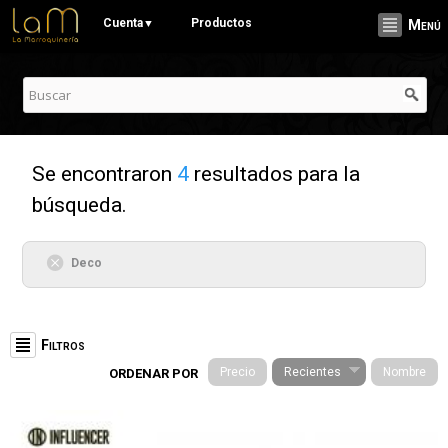
Pasar al
Cuenta
Productos
▼
Menú
contenido
principal
Se encontraron
4
resultados para la
búsqueda.
Deco
Filtros
Precio
Recientes
Nombre
ORDENAR POR
Categorías
Stationery (19)