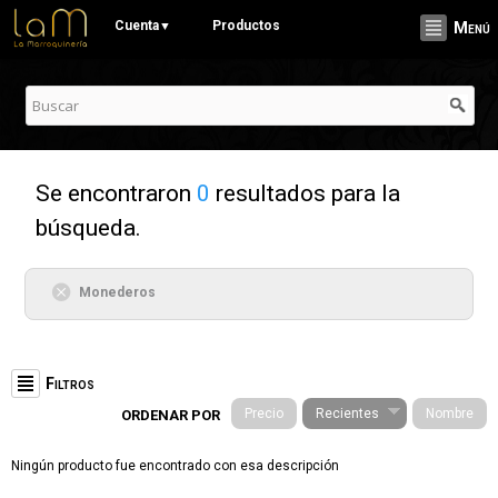
Pasar al
Cuenta
Productos
▼
Menú
contenido
principal
Se encontraron
0
resultados para la
búsqueda.
Monederos
Filtros
Precio
Recientes
Nombre
ORDENAR POR
Categorías
Ningún producto fue encontrado con esa descripción
Stationery (19)