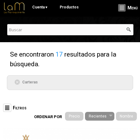
Pasar al
Cuenta
Productos
▼
Menú
contenido
principal
Se encontraron
17
resultados para la
búsqueda.
Carteras
Filtros
Precio
Recientes
Nombre
ORDENAR POR
Categorías
Stationery (19)