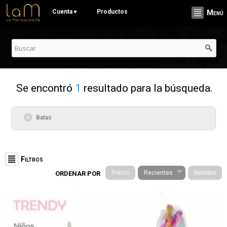
Pasar al
Cuenta
Productos
▼
Menú
contenido
principal
Se encontró
1
resultado para la búsqueda.
Batas
Filtros
Precio
Recientes
Nombre
ORDENAR POR
Categorías
Stationery (19)
Cuadernos (3)
Señaladores (1)