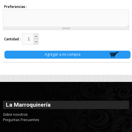
Mochilas con Carro (2)
Preferencias
Luncheras (5)
Mochilas (132)
Mochilas de Camping (2)
Mochilas de PU (15)
Morrales (30)
Ofertas (5)
Cantidad
Paraguas (19)
Porta Cosméticos (22)
Porta Notebook (2)
Riñoneras (5)
Varios (24)
Valijas (23)
Textil (18)
Batas (1)
Bufandas (14)
Chalinas (1)
Gorros (14)
Guantes (21)
La Marroquinería
Pelo (36)
Colitas (10)
Sobre nosotros
Hebillas (23)
Preguntas Frecuentes
Hebillas de Metal (2)
Infantil (1)